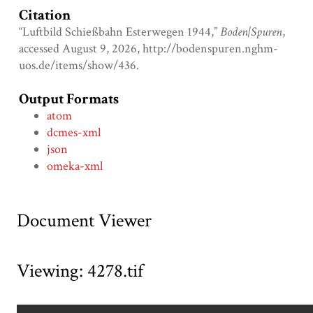
Citation
“Luftbild Schießbahn Esterwegen 1944,”
Boden|Spuren
,
accessed August 9, 2026,
http://bodenspuren.nghm-
uos.de/items/show/436
.
Output Formats
atom
dcmes-xml
json
omeka-xml
Document Viewer
Viewing: 4278.tif