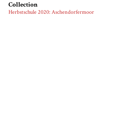
Collection
Herbstschule 2020: Aschendorfermoor
Tags
Aschendorfermoor
Citation
Neueste Geschichte und Historische
Migrationsforschung, “Studierende stecken unter
Anleitung von Dr. Andreas Stele einen zu messenden
Bereich ab.,”
Boden|Spuren
, accessed August 8, 2026,
http://bodenspuren.nghm-uos.de/items/show/486
.
Output Formats
atom
dcmes-xml
json
omeka-xml