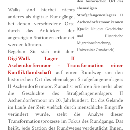
den historischen Ort des
ehemaligen
Walks sind hierbei nichts
Strafgefangenenlagers II
anderes als digitale Rundgänge,
Aschendorfermoor kennenlern
bei denen verschiedene Orte
(Quelle: Neueste Geschichte
durch das Anklicken der
und Historische
angezeigten Stationen erkundet
Migrationsforschung,
werden können.
Universität Osnabrück)
Begeben Sie sich mit dem
DigiWalk 'Lager II
Aschendorfermoor - Transformation einer
Konfliktlandschaft'
auf einen Rundweg um den
historischen Ort des ehemaligen Strafgefangenenlagers
II Aschendorfermoor. Zunächst erfahren Sie mehr über
die Geschichte des Strafgefangenenlagers II
Aschendorfermoor im 20. Jahrhundert. Da das Gelände
im Laufe der Zeit vielfach durch menschliche Eingriffe
verändert wurde, steht die Analyse dieser
Transformationsprozesse im Fokus des Rundgangs. Das
heißt, jede Station des Rundweges verdeutlicht Ihnen,